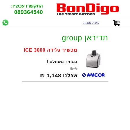
התקשרו עכשיו:
089364540
ביטול עסקה
תדיראן group
מכשיר גלידה ICE 3000
במחיר משתלם !
₪
0
אצלנו
1,148
₪